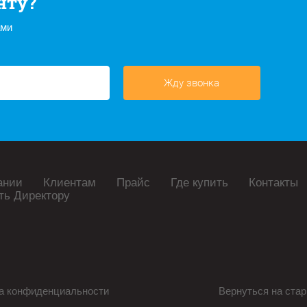
нту?
ами
Жду звонка
ании
Клиентам
Прайс
Где купить
Контакты
ть Директору
а конфиденциальности
Вернуться на стар