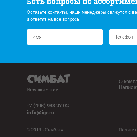
Есть вопросы по ассортиме
Оставьте контакты, наши менеджеры свяжутся с в
и ответят на все вопросы
О комп
Написа
Игрушки оптом
+7 (495) 933 27 02
info@igr.ru
© 2018 «Симбат»
Политик