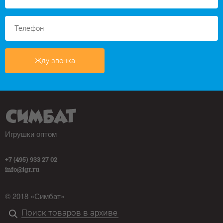
Жду звонка
Игрушки оптом
+7 (495) 933 27 02
info@igr.ru
© 2018 «Симбат»