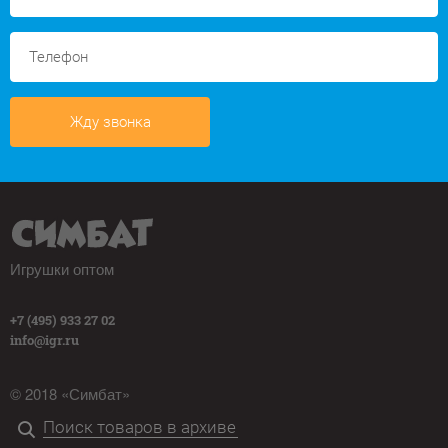
Жду звонка
Игрушки оптом
+7 (495) 933 27 02
info@igr.ru
© 2018 «Симбат»