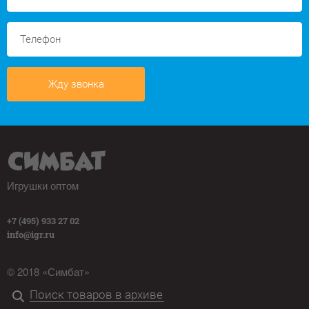
Жду звонка
Игрушки оптом
+7 (495) 933 27 02
info@igr.ru
© 2018 «Симбат»