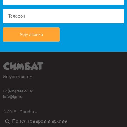
Жду звонка
Игрушки оптом
+7 (495) 933 27 02
info@igr.ru
© 2018 «Симбат»