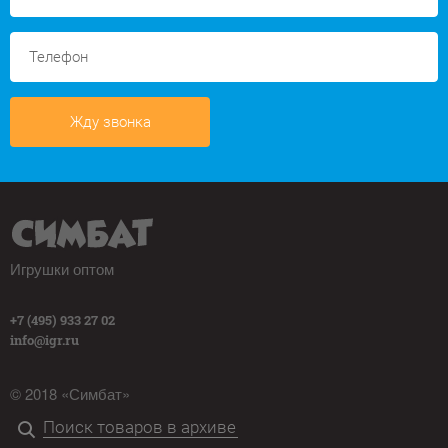
Жду звонка
Игрушки оптом
+7 (495) 933 27 02
info@igr.ru
© 2018 «Симбат»