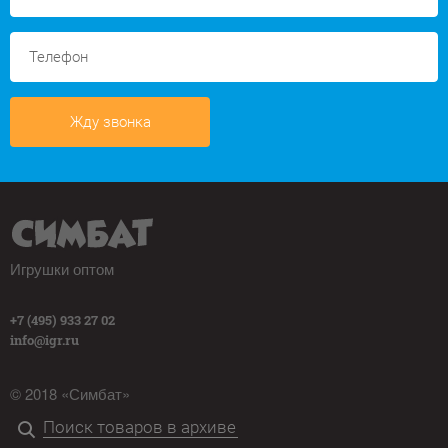
Жду звонка
Игрушки оптом
+7 (495) 933 27 02
info@igr.ru
© 2018 «Симбат»