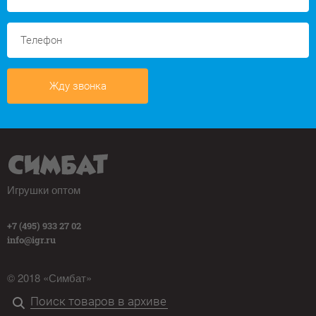
Жду звонка
Игрушки оптом
+7 (495) 933 27 02
info@igr.ru
© 2018 «Симбат»