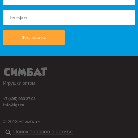
Жду звонка
Игрушки оптом
+7 (495) 933 27 02
info@igr.ru
© 2018 «Симбат»