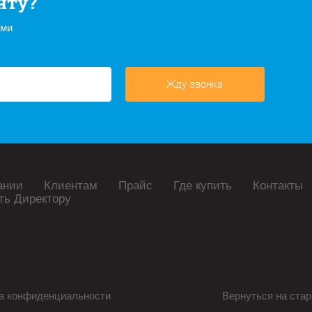
нту?
ами
Жду звонка
ании
Клиентам
Прайс
Где купить
Контакты
ть Директору
а конфиденциальности
Вернуться на стар