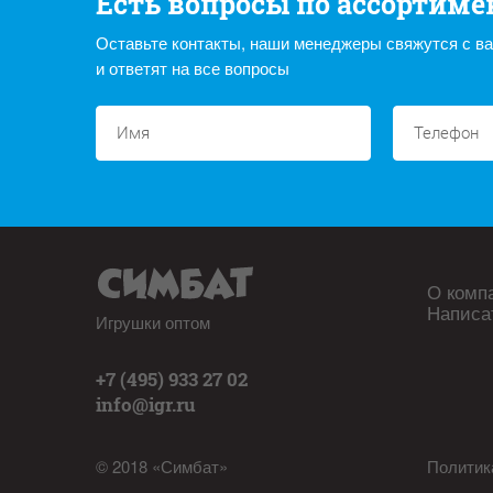
Есть вопросы по ассортиме
Оставьте контакты, наши менеджеры свяжутся с в
и ответят на все вопросы
О комп
Написа
Игрушки оптом
+7 (495) 933 27 02
info@igr.ru
© 2018 «Симбат»
Политик