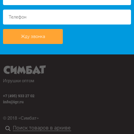
Жду звонка
Игрушки оптом
+7 (495) 933 27 02
info@igr.ru
© 2018 «Симбат»