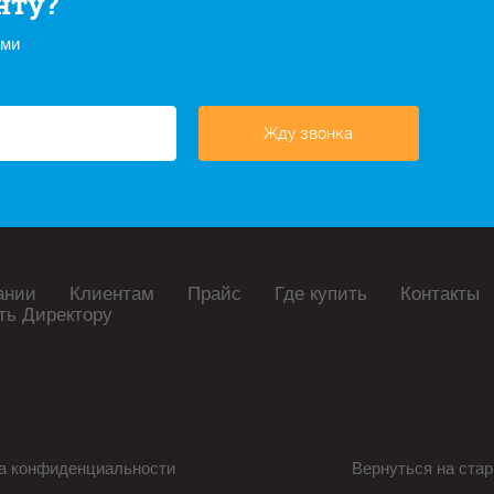
нту?
ами
Жду звонка
ании
Клиентам
Прайс
Где купить
Контакты
ть Директору
а конфиденциальности
Вернуться на стар