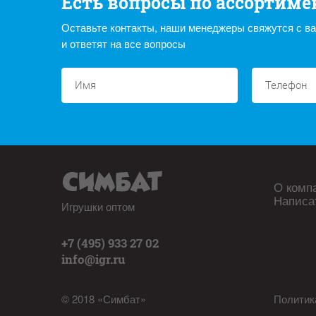
Есть вопросы по ассортиме
Оставьте контакты, наши менеджеры свяжутся с в
и ответят на все вопросы
О комп
Написа
Игрушки оптом
+7 (495) 933 27 02
info@igr.ru
© 2018 «Симбат»
Политик