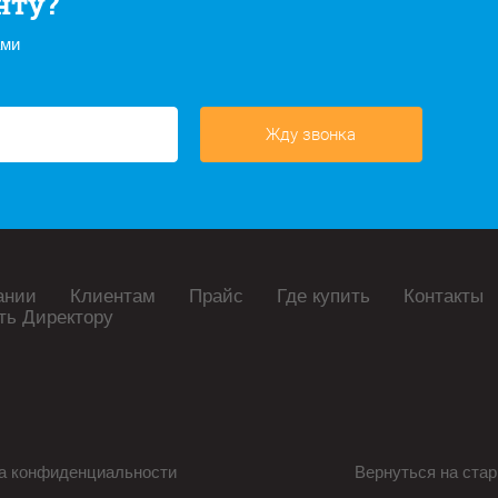
нту?
ами
Жду звонка
ании
Клиентам
Прайс
Где купить
Контакты
ть Директору
а конфиденциальности
Вернуться на стар