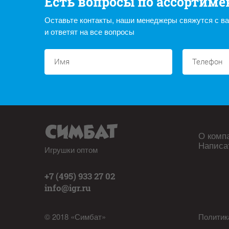
Есть вопросы по ассортиме
Оставьте контакты, наши менеджеры свяжутся с в
и ответят на все вопросы
О комп
Написа
Игрушки оптом
+7 (495) 933 27 02
info@igr.ru
© 2018 «Симбат»
Политик