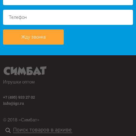
Жду звонка
Игрушки оптом
+7 (495) 933 27 02
info@igr.ru
© 2018 «Симбат»