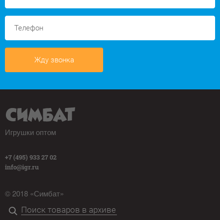
Жду звонка
Игрушки оптом
+7 (495) 933 27 02
info@igr.ru
© 2018 «Симбат»