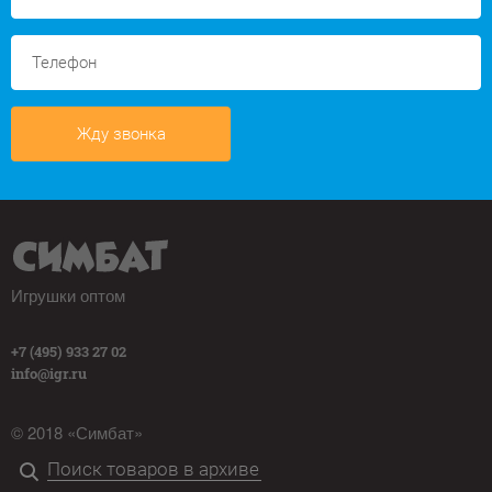
Жду звонка
Игрушки оптом
+7 (495) 933 27 02
info@igr.ru
© 2018 «Симбат»