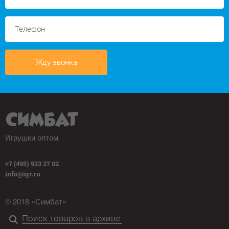
Жду звонка
Игрушки оптом
+7 (495) 933 27 02
info@igr.ru
© 2018 «Симбат»