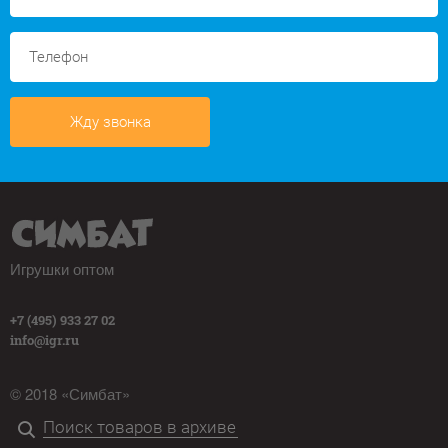
Жду звонка
Игрушки оптом
+7 (495) 933 27 02
info@igr.ru
© 2018 «Симбат»