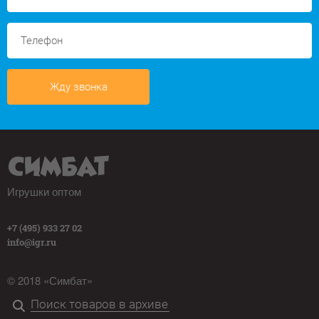
Жду звонка
Игрушки оптом
+7 (495) 933 27 02
info@igr.ru
© 2018 «Симбат»