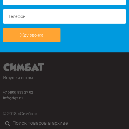
Жду звонка
Игрушки оптом
+7 (495) 933 27 02
info@igr.ru
© 2018 «Симбат»