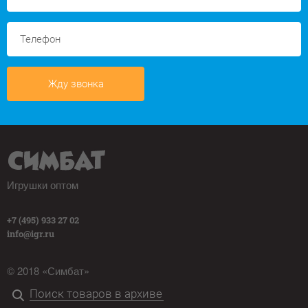
Жду звонка
Игрушки оптом
+7 (495) 933 27 02
info@igr.ru
© 2018 «Симбат»