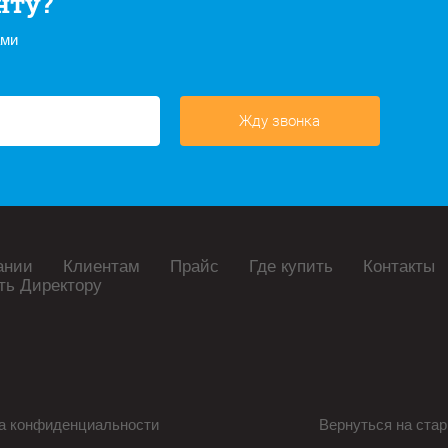
нту?
ами
Жду звонка
ании
Клиентам
Прайс
Где купить
Контакты
ть Директору
а конфиденциальности
Вернуться на стар