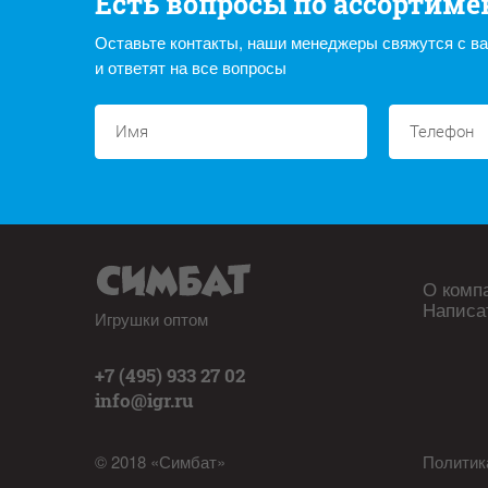
Есть вопросы по ассортиме
Оставьте контакты, наши менеджеры свяжутся с в
и ответят на все вопросы
О комп
Написа
Игрушки оптом
+7 (495) 933 27 02
info@igr.ru
© 2018 «Симбат»
Политик