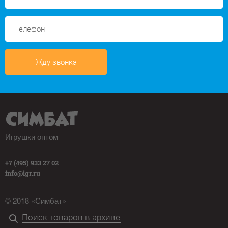
Жду звонка
Игрушки оптом
+7 (495) 933 27 02
info@igr.ru
© 2018 «Симбат»