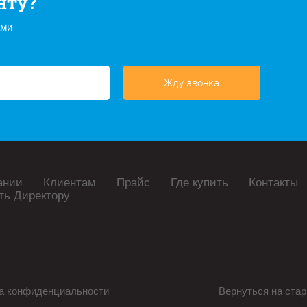
нту?
ами
Жду звонка
ании
Клиентам
Прайс
Где купить
Контакты
ть Директору
а конфиденциальности
Вернуться на стар