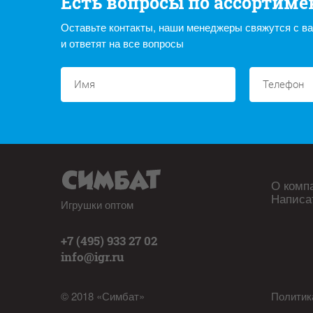
Есть вопросы по ассортиме
Оставьте контакты, наши менеджеры свяжутся с в
и ответят на все вопросы
О комп
Написа
Игрушки оптом
+7 (495) 933 27 02
info@igr.ru
© 2018 «Симбат»
Политик