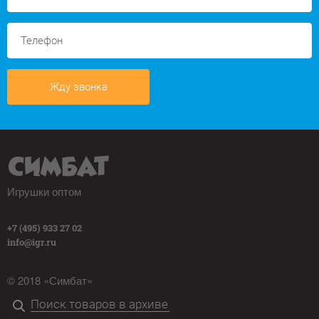
Жду звонка
Игрушки оптом
+7 (495) 933 27 02
info@igr.ru
© 2018 «Симбат»