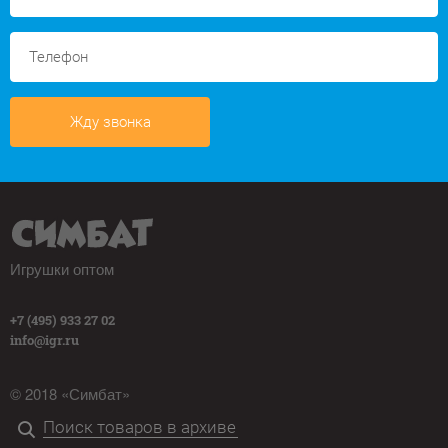
Жду звонка
Игрушки оптом
+7 (495) 933 27 02
info@igr.ru
© 2018 «Симбат»