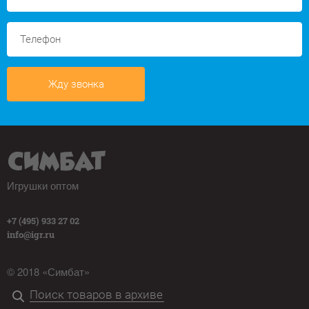
Жду звонка
Игрушки оптом
+7 (495) 933 27 02
info@igr.ru
© 2018 «Симбат»