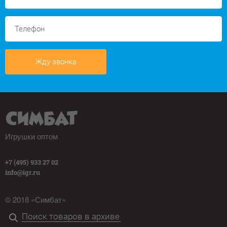
Жду звонка
Игрушки оптом
+7 (495) 933 27 02
info@igr.ru
© 2018 «Симбат»