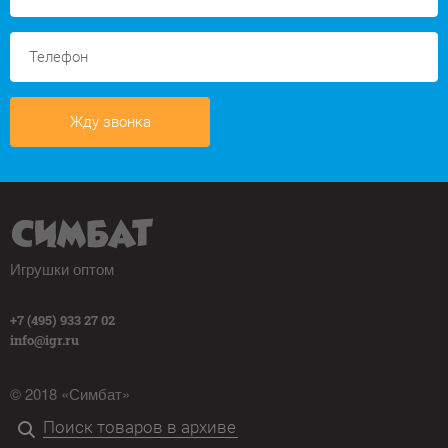
Жду звонка
Игрушки оптом
+7 (495) 933 27 02
info@igr.ru
© 2018 «Симбат»