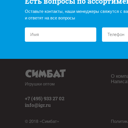
Есть вопросы по ассортиме
Оставьте контакты, наши менеджеры свяжутся с в
и ответят на все вопросы
О комп
Написа
Игрушки оптом
+7 (495) 933 27 02
info@igr.ru
© 2018 «Симбат»
Политик