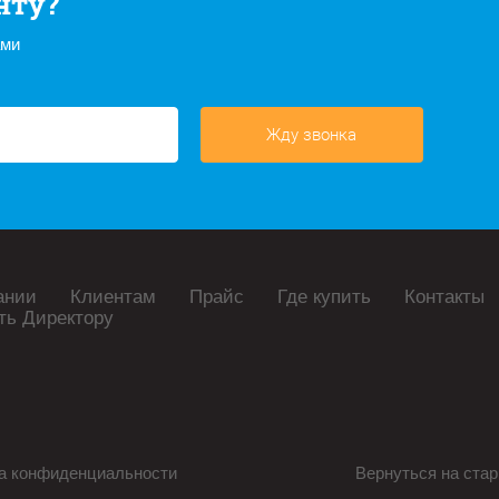
нту?
ами
Жду звонка
ании
Клиентам
Прайс
Где купить
Контакты
ть Директору
а конфиденциальности
Вернуться на стар