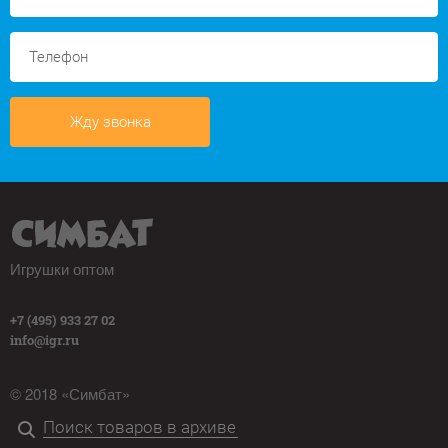
Жду звонка
Игрушки оптом
+7 (495) 933 27 02
info@igr.ru
© 2018 «Симбат»