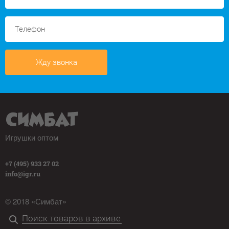
Жду звонка
Игрушки оптом
+7 (495) 933 27 02
info@igr.ru
© 2018 «Симбат»