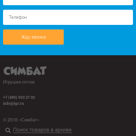
Жду звонка
Игрушки оптом
+7 (495) 933 27 02
info@igr.ru
© 2018 «Симбат»