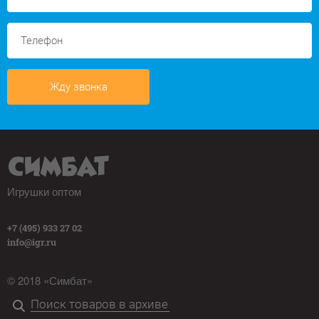
Жду звонка
Игрушки оптом
+7 (495) 933 27 02
info@igr.ru
© 2018 «Симбат»