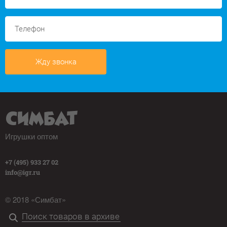
Жду звонка
Игрушки оптом
+7 (495) 933 27 02
info@igr.ru
© 2018 «Симбат»