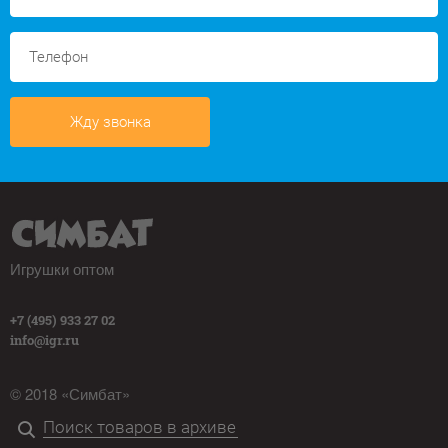
Жду звонка
Игрушки оптом
+7 (495) 933 27 02
info@igr.ru
© 2018 «Симбат»