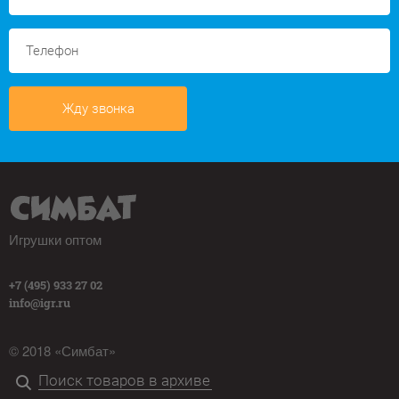
Жду звонка
Игрушки оптом
+7 (495) 933 27 02
info@igr.ru
© 2018 «Симбат»