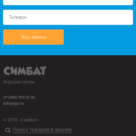
Жду звонка
Игрушки оптом
+7 (495) 933 27 02
info@igr.ru
© 2018 «Симбат»