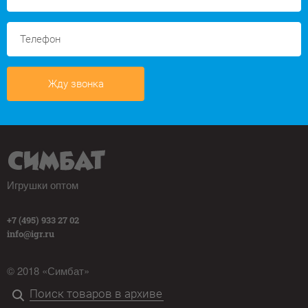
Жду звонка
Игрушки оптом
+7 (495) 933 27 02
info@igr.ru
© 2018 «Симбат»