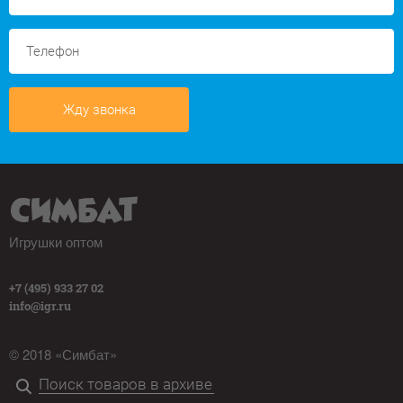
Жду звонка
Игрушки оптом
+7 (495) 933 27 02
info@igr.ru
© 2018 «Симбат»