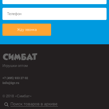
Жду звонка
Игрушки оптом
+7 (495) 933 27 02
info@igr.ru
© 2018 «Симбат»