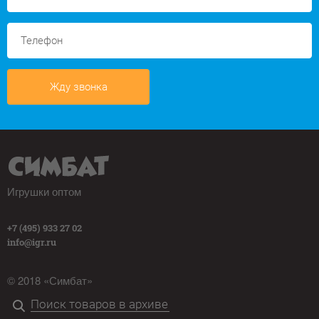
Жду звонка
Игрушки оптом
+7 (495) 933 27 02
info@igr.ru
© 2018 «Симбат»