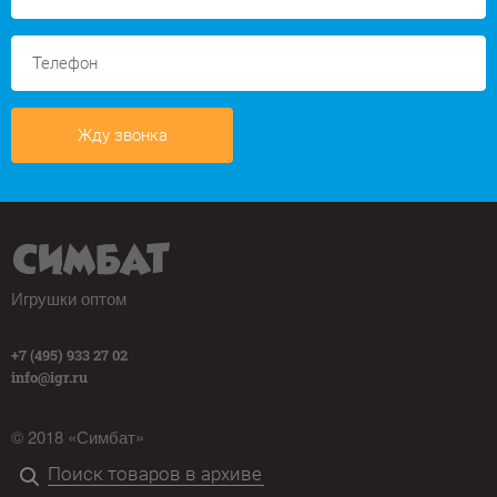
Жду звонка
Игрушки оптом
+7 (495) 933 27 02
info@igr.ru
© 2018 «Симбат»