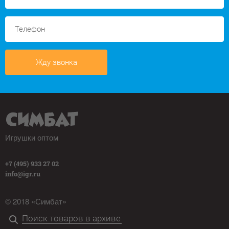
Жду звонка
Игрушки оптом
+7 (495) 933 27 02
info@igr.ru
© 2018 «Симбат»