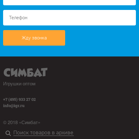
Жду звонка
Игрушки оптом
+7 (495) 933 27 02
info@igr.ru
© 2018 «Симбат»