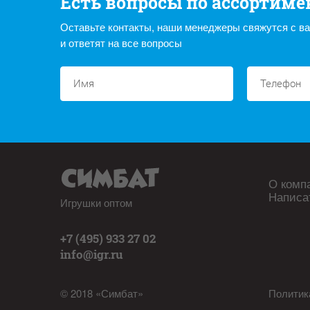
Есть вопросы по ассортиме
Оставьте контакты, наши менеджеры свяжутся с в
и ответят на все вопросы
О комп
Написа
Игрушки оптом
+7 (495) 933 27 02
info@igr.ru
© 2018 «Симбат»
Политик