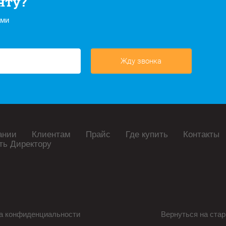
нту?
ами
Жду звонка
ании
Клиентам
Прайс
Где купить
Контакты
ть Директору
а конфиденциальности
Вернуться на стар