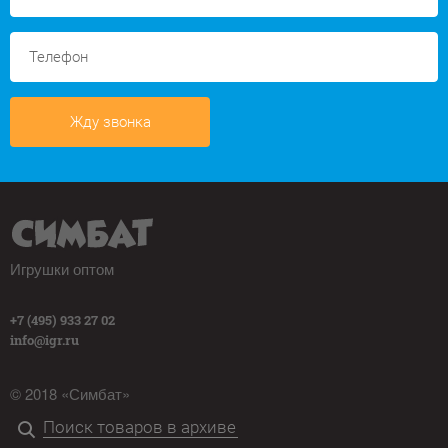
Жду звонка
Игрушки оптом
+7 (495) 933 27 02
info@igr.ru
© 2018 «Симбат»