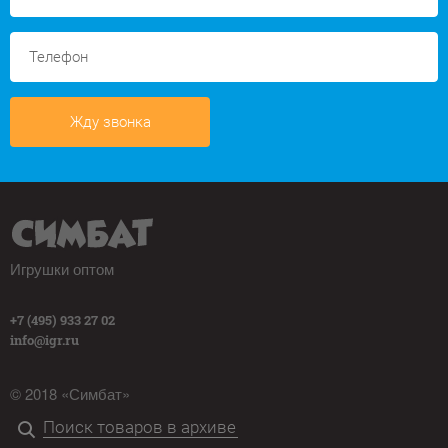
Жду звонка
Игрушки оптом
+7 (495) 933 27 02
info@igr.ru
© 2018 «Симбат»