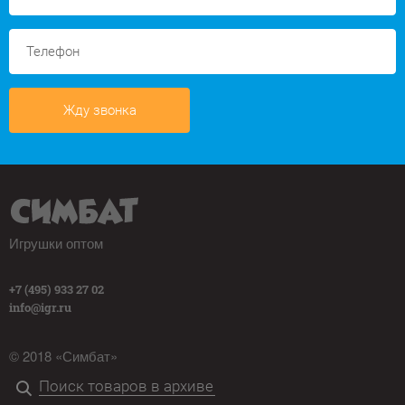
Жду звонка
Игрушки оптом
+7 (495) 933 27 02
info@igr.ru
© 2018 «Симбат»