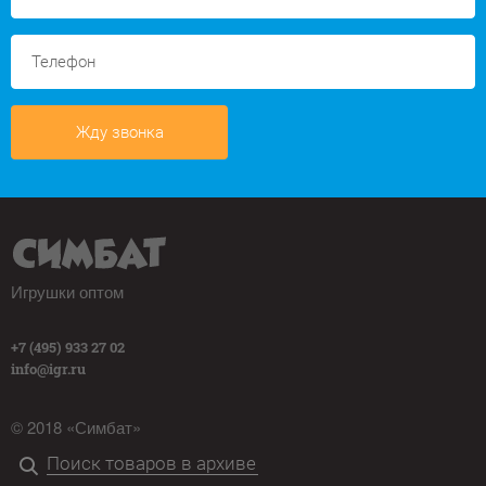
Жду звонка
Игрушки оптом
+7 (495) 933 27 02
info@igr.ru
© 2018 «Симбат»